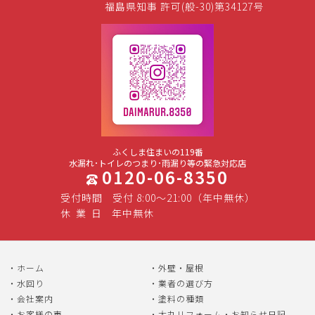
福島県知事 許可(般-30)第34127号
ふくしま住まいの119番
水漏れ･トイレのつまり･雨漏り等の緊急対応店
0120-06-8350
受付時間
受付 8:00～21:00（年中無休）
休
業
日
年中無休
ホーム
外壁・屋根
水回り
業者の選び方
会社案内
塗料の種類
お客様の声
大丸リフォーム・お知らせ日記