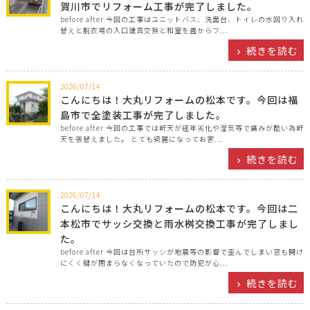
賀川市でリフォーム工事が完了しました。
before after 今回の工事はユニットバス、洗面台、トイレの水回り入れ
替えと脱衣場の入口建具交換と和室を畳からフ...
続きを読む
2026/07/14
こんにちは！大丸リフォームの松本です。今回は福
島市で全塗装工事が完了しました。
before after 今回の工事では軒天が経年劣化や湿気等で痛みが酷い為軒
天を張替えました。 とても綺麗になってお客...
続きを読む
2026/07/14
こんにちは！大丸リフォームの松本です。今回は二
本松市でサッシ交換と雨水桝交換工事が完了しまし
た。
before after 今回は台所サッシが地震等の影響で歪んでしまい窓も開け
にくく鍵が閉まらなくなっていたので防犯が心...
続きを読む