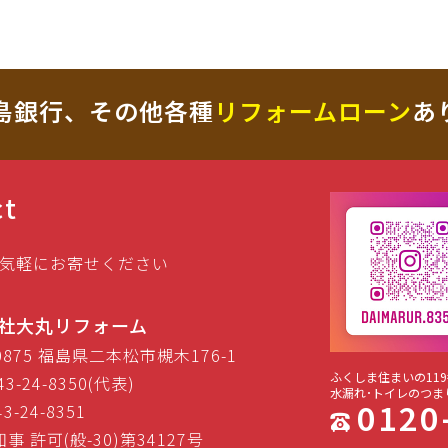
30
31
1
2
3
4
5
今日
削除
キャンセル
島銀行、その他各種
リフォームローン
あ
ct
気軽にお寄せください
社大丸リフォーム
-0875 福島県二本松市槻木176-1
ふくしま住まいの119
43-24-8350(代表)
水漏れ･トイレのつま
0120
43-24-8351
事 許可(般-30)第34127号