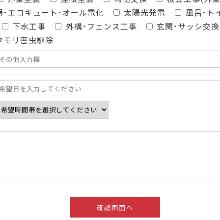
器･エコキュート･オール電化
太陽光発電
風呂･ト
下水工事
外構･フェンス工事
玄関･サッシ交換
ウモリ害虫駆除
8月
2026
日
月
火
水
木
金
土
26
27
28
29
30
31
1
2
3
4
5
6
7
8
9
10
11
12
13
14
15
16
17
18
19
20
21
22
23
24
25
26
27
28
29