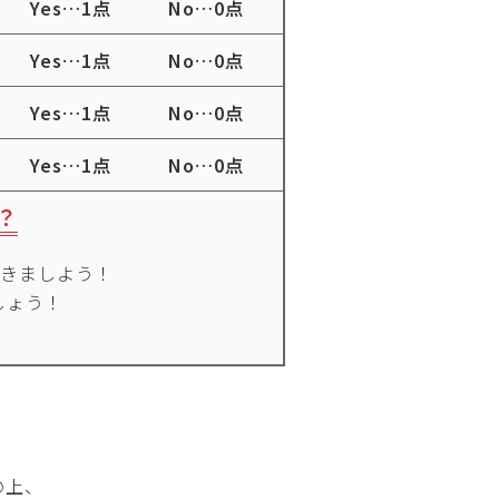
Yes
…
1点
No
…
0点
Yes
…
1点
No
…
0点
Yes
…
1点
No
…
0点
Yes
…
1点
No
…
0点
？
おきましよう！
しょう！
の上、