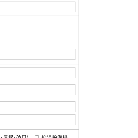
･屋根･破風)
給湯設備機