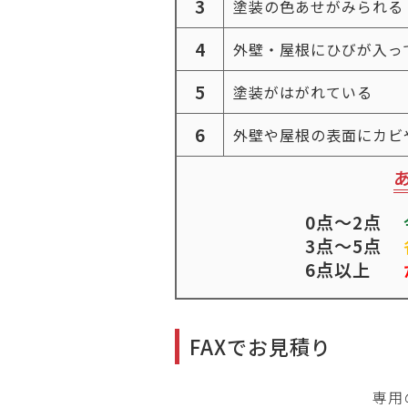
3
塗装の色あせがみられる
4
外壁・屋根にひびが入っ
5
塗装がはがれている
6
外壁や屋根の表面にカビ
0点～2点
3点～5点
6点以上
FAXでお見積り
専用