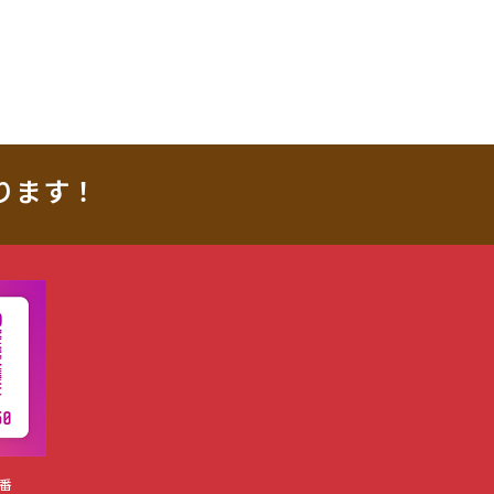
ります！
番