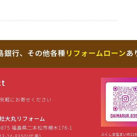
島銀行、その他各種
リフォームローン
あ
ct
気軽にお寄せください
社大丸リフォーム
-0875 福島県二本松市槻木176-1
ふくしま住まいの119
43-24-8350(代表)