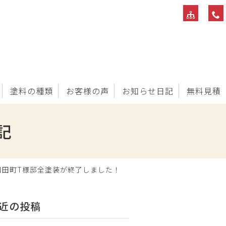
塗料の種類
お客様の声
お知らせ日記
無料見積
記
和田町T様邸全塗装が終了しました！
近の投稿