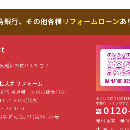
島銀行、その他各種
リフォームローン
あ
ct
気軽にお寄せください
社大丸リフォーム
-0875 福島県二本松市槻木176-1
ふくしま住まいの119
43-24-8350(代表)
水漏れ･トイレのつま
0120
43-24-8351
事 許可(般-30)第34127号
受付時間
受付
休
業
日
年中