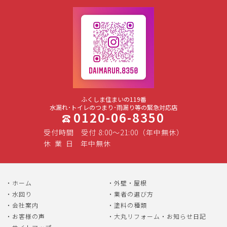
ふくしま住まいの119番
水漏れ･トイレのつまり･雨漏り等の緊急対応店
0120-06-8350
受付時間
受付 8:00～21:00（年中無休）
休
業
日
年中無休
ホーム
外壁・屋根
水回り
業者の選び方
会社案内
塗料の種類
お客様の声
大丸リフォーム・お知らせ日記