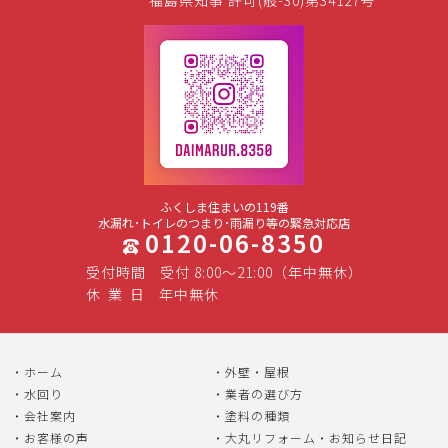
福島県知事 許可(般-30)第34127号
ふくしま住まいの119番
水漏れ･トイレのつまり･雨漏り等の緊急対応店
0120-06-8350
受付時間
受付 8:00～21:00（年中無休）
休
業
日
年中無休
ホーム
外壁・屋根
水回り
業者の選び方
会社案内
塗料の種類
お客様の声
大丸リフォーム・お知らせ日記