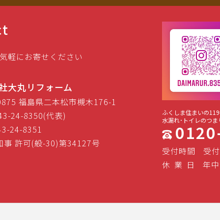
ct
気軽にお寄せください
社大丸リフォーム
-0875 福島県二本松市槻木176-1
ふくしま住まいの119
43-24-8350(代表)
水漏れ･トイレのつま
0120
43-24-8351
事 許可(般-30)第34127号
受付時間
受付
休
業
日
年中