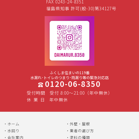
FAX 0243-24-8351
福島県知事 許可(般-30)第34127号
ふくしま住まいの119番
水漏れ･トイレのつまり･雨漏り等の緊急対応店
0120-06-8350
受付時間
受付 8:00～21:00（年中無休）
休
業
日
年中無休
ホーム
外壁・屋根
水回り
業者の選び方
会社案内
塗料の種類