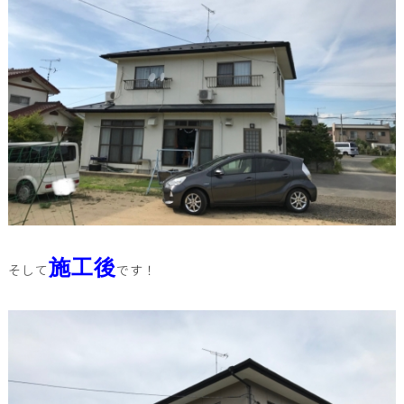
施工後
そして
です！