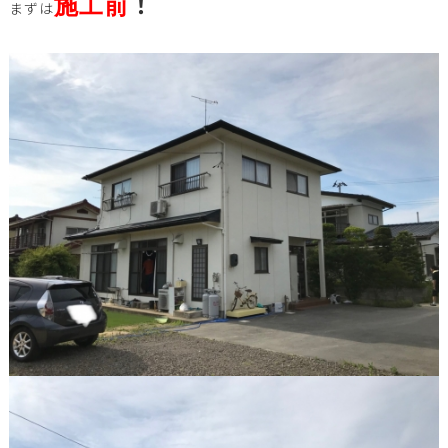
！
施工前
まずは