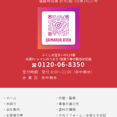
福島県知事 許可(般-30)第34127号
ふくしま住まいの119番
水漏れ･トイレのつまり･雨漏り等の緊急対応店
0120-06-8350
受付時間
受付 8:00～21:00（年中無休）
休
業
日
年中無休
ホーム
外壁・屋根
水回り
業者の選び方
会社案内
塗料の種類
お客様の声
大丸リフォーム・お知らせ日記