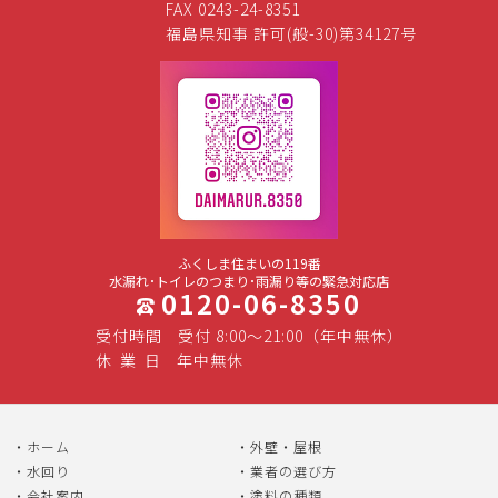
FAX 0243-24-8351
福島県知事 許可(般-30)第34127号
ふくしま住まいの119番
水漏れ･トイレのつまり･雨漏り等の緊急対応店
0120-06-8350
受付時間
受付 8:00～21:00（年中無休）
休
業
日
年中無休
ホーム
外壁・屋根
水回り
業者の選び方
会社案内
塗料の種類