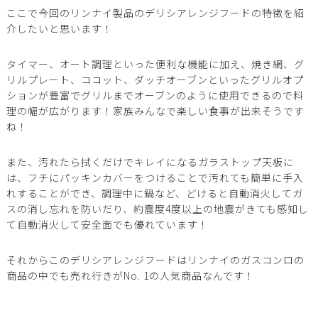
ここで今回のリンナイ製品のデリシアレンジフードの特徴を紹
介したいと思います！
タイマー、オート調理といった便利な機能に加え、焼き網、グ
リルプレート、ココット、ダッチオーブンといったグリルオプ
ションが豊富でグリルまでオーブンのように使用できるので料
理の幅が広がります！家族みんなで楽しい食事が出来そうです
ね！
また、汚れたら拭くだけでキレイになるガラストップ天板に
は、フチにパッキンカバーをつけることで汚れても簡単に手入
れすることができ、調理中に鍋など、どけると自動消火してガ
スの消し忘れを防いだり、約震度4度以上の地震がきても感知し
て自動消火して安全面でも優れています！
それからこのデリシアレンジフードはリンナイのガスコンロの
商品の中でも売れ行きがNo. 1の人気商品なんです！