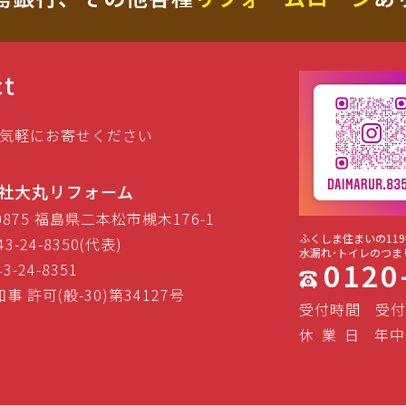
ct
気軽にお寄せください
社大丸リフォーム
-0875 福島県二本松市槻木176-1
ふくしま住まいの119
43-24-8350(代表)
水漏れ･トイレのつま
0120
43-24-8351
事 許可(般-30)第34127号
受付時間
受付
休
業
日
年中