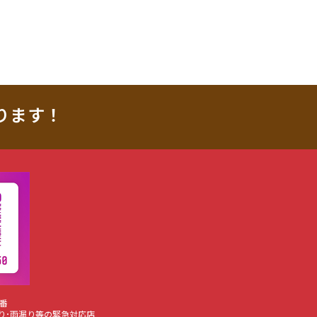
ります！
番
り･雨漏り等の緊急対応店