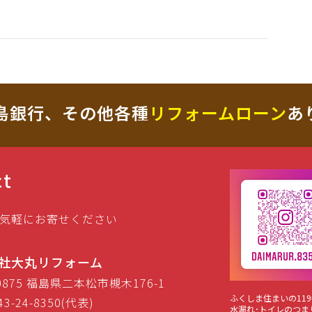
島銀行、その他各種
リフォームローン
あ
ct
気軽にお寄せください
社大丸リフォーム
-0875 福島県二本松市槻木176-1
ふくしま住まいの119
43-24-8350(代表)
水漏れ･トイレのつま