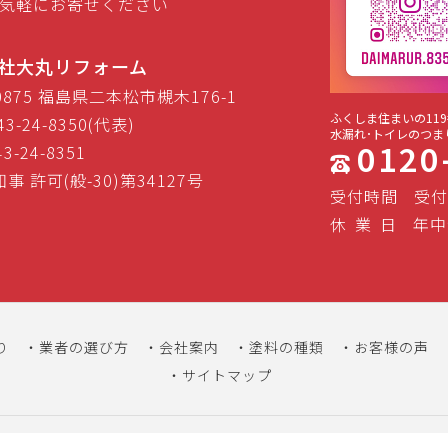
気軽にお寄せください
社大丸リフォーム
-0875 福島県二本松市槻木176-1
ふくしま住まいの119
43-24-8350(代表)
水漏れ･トイレのつま
0120
43-24-8351
事 許可(般-30)第34127号
受付時間
受付
休
業
日
年中
り
業者の選び方
会社案内
塗料の種類
お客様の声
サイトマップ