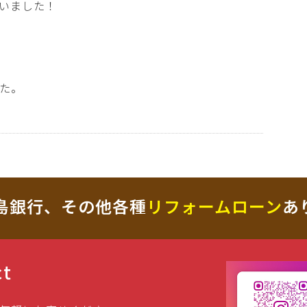
いました！
た。
島銀行、その他各種
リフォームローン
あ
ct