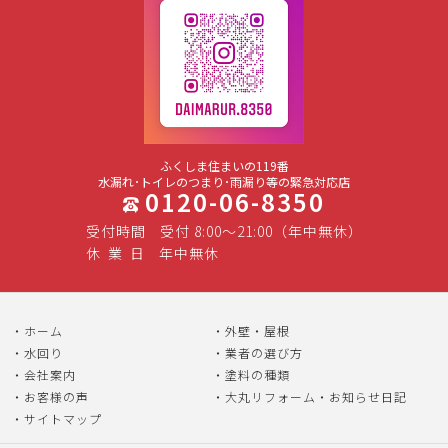
ふくしま住まいの119番
水漏れ･トイレのつまり･雨漏り等の緊急対応店
0120-06-8350
受付時間
受付 8:00～21:00（年中無休）
休
業
日
年中無休
ホーム
外壁・屋根
水回り
業者の選び方
会社案内
塗料の種類
お客様の声
大丸リフォーム・お知らせ日記
サイトマップ