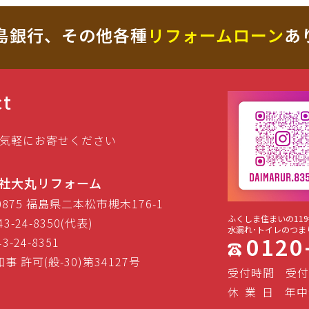
島銀行、その他各種
リフォームローン
あ
ct
気軽にお寄せください
社大丸リフォーム
-0875 福島県二本松市槻木176-1
ふくしま住まいの119
43-24-8350(代表)
水漏れ･トイレのつま
0120
43-24-8351
事 許可(般-30)第34127号
受付時間
受付
休
業
日
年中