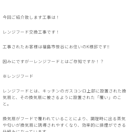
今回ご紹介致します工事は！
レンジフード交換工事です！
工事されたお客様は福島市笹谷にお住いのK様邸です‼️
因みにですが…レンジフードとはご存知ですか！？
※レンジフード
レンジフードとは、
キッチンのガスコンロ上部に設置された換
気扇と、その換気扇に被さるように設置された「覆い」
のこ
と。
換気扇がフードで覆われていることにより、調理時に出る蒸気
や匂いが換気扇に誘導されやすくなり、効率的に排煙ができる
仕組みになっています。