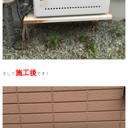
施工後
そして
です！