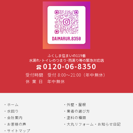
ふくしま住まいの119番
水漏れ･トイレのつまり･雨漏り等の緊急対応店
0120-06-8350
受付時間
受付 8:00～21:00（年中無休）
休
業
日
年中無休
ホーム
外壁・屋根
水回り
業者の選び方
会社案内
塗料の種類
お客様の声
大丸リフォーム・お知らせ日記
サイトマップ