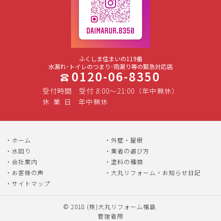
ふくしま住まいの119番
水漏れ･トイレのつまり･雨漏り等の緊急対応店
0120-06-8350
受付時間
受付 8:00～21:00（年中無休）
休
業
日
年中無休
ホーム
外壁・屋根
水回り
業者の選び方
会社案内
塗料の種類
お客様の声
大丸リフォーム・お知らせ日記
サイトマップ
© 2018
(株)大丸リフォーム福島
.
管理者用