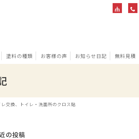
塗料の種類
お客様の声
お知らせ日記
無料見積
記
イレ交換、トイレ・洗面所のクロス貼
近の投稿