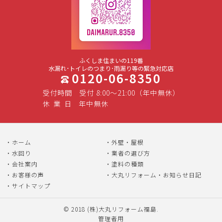
ふくしま住まいの119番
水漏れ･トイレのつまり･雨漏り等の緊急対応店
0120-06-8350
受付時間
受付 8:00～21:00（年中無休）
休
業
日
年中無休
ホーム
外壁・屋根
水回り
業者の選び方
会社案内
塗料の種類
お客様の声
大丸リフォーム・お知らせ日記
サイトマップ
© 2018
(株)大丸リフォーム福島
.
管理者用