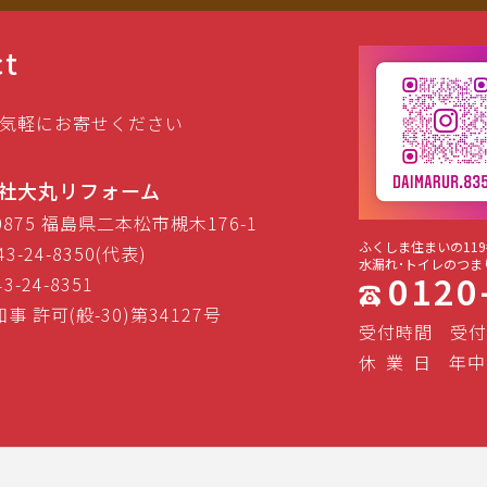
ct
気軽にお寄せください
社大丸リフォーム
-0875 福島県二本松市槻木176-1
ふくしま住まいの119
43-24-8350(代表)
水漏れ･トイレのつま
0120
43-24-8351
事 許可(般-30)第34127号
受付時間
受付
休
業
日
年中