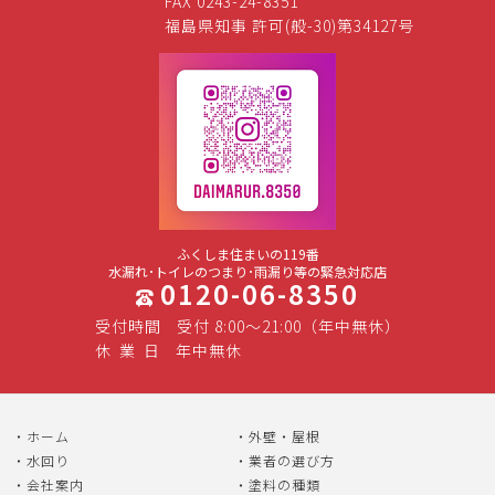
FAX 0243-24-8351
福島県知事 許可(般-30)第34127号
ふくしま住まいの119番
水漏れ･トイレのつまり･雨漏り等の緊急対応店
0120-06-8350
受付時間
受付 8:00～21:00（年中無休）
休
業
日
年中無休
ホーム
外壁・屋根
水回り
業者の選び方
会社案内
塗料の種類