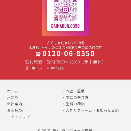
ふくしま住まいの119番
水漏れ･トイレのつまり･雨漏り等の緊急対応店
0120-06-8350
受付時間
受付 8:00～21:00（年中無休）
休
業
日
年中無休
ホーム
外壁・屋根
水回り
業者の選び方
会社案内
塗料の種類
お客様の声
大丸リフォーム・お知らせ日記
サイトマップ
© 2018
(株)大丸リフォーム福島
.