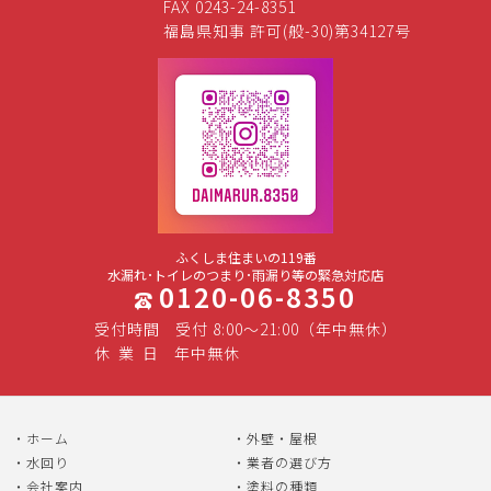
FAX 0243-24-8351
福島県知事 許可(般-30)第34127号
ふくしま住まいの119番
水漏れ･トイレのつまり･雨漏り等の緊急対応店
0120-06-8350
受付時間
受付 8:00～21:00（年中無休）
休
業
日
年中無休
ホーム
外壁・屋根
水回り
業者の選び方
会社案内
塗料の種類